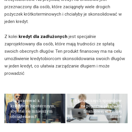
przeznaczony dla osób, które zaciągnęły wiele drogich
pożyczek krótkoterminowych i chciałyby je skonsolidować w
jeden kredyt.
Z kolei
kredyt dla zadłużonych
jest specjalnie
zaprojektowany dla osób, które mają trudności ze spłatą
swoich obecnych długów. Ten produkt finansowy ma na celu
umożliwienie kredytobiorcom skonsolidowania swoich długów
w jeden kredyt, co ułatwia zarządzanie długiem i może
prowadzić
Jak pracować z
5 skutecznych sposobów
kredytem hipotecznym,
na poprawę płynności
aby stał się mniejszym
finansowej w Twojej
obciążeniem?
firmie