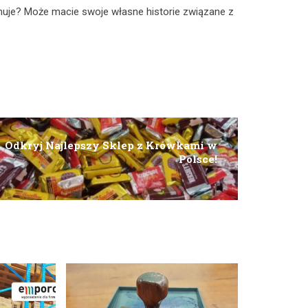
cynuje? Może macie swoje własne historie związane z
Odkryj Najlepszy Sklep z Krówkami w
Polsce!