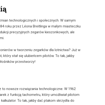
ią
h zmian technologicznych i społecznych. W samym
1884 roku przez Léona Breitlinga w małym miasteczku
odukcji precyzyjnych zegarów kieszonkowych, ale
mi.
 pionierów w tworzeniu zegarków dla lotnictwa? Już w
który stał się ulubieńcem pilotów. To tak, jakby
miłośników przestworzy!
az to nowsze rozwiązania technologiczne. W 1962
rek z funkcją tachometru, który umożliwiał pilotom
alkulator. To tak, jakby dać ptakom skrzydła do