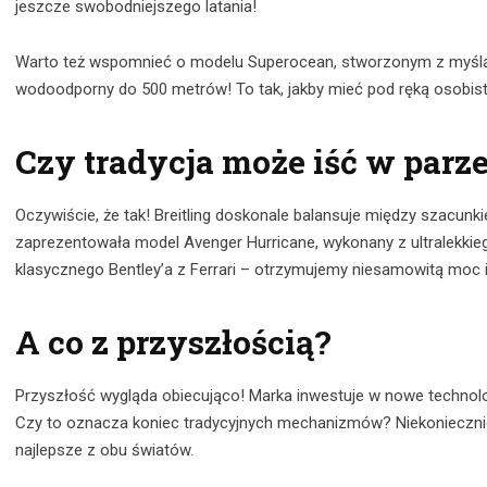
jeszcze swobodniejszego latania!
Warto też wspomnieć o modelu Superocean, stworzonym z myślą o
wodoodporny do 500 metrów! To tak, jakby mieć pod ręką osobis
Czy tradycja może iść w parz
Oczywiście, że tak! Breitling doskonale balansuje między szacunki
zaprezentowała model Avenger Hurricane, wykonany z ultralekkie
klasycznego Bentley’a z Ferrari – otrzymujemy niesamowitą moc i
A co z przyszłością?
Przyszłość wygląda obiecująco! Marka inwestuje w nowe technolog
Czy to oznacza koniec tradycyjnych mechanizmów? Niekoniecznie!
najlepsze z obu światów.