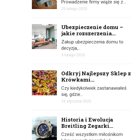
Prowadzenie firmy wiąże się z…
25 lutego 2025
Ubezpieczenie domu –
jakie rozszerzenia...
Zakup ubezpieczenia domu to
decyzja,…
3 lutego 2025
Odkryj Najlepszy Sklep z
Krówkami...
Czy kiedykolwiek zastanawiałeś
się, gdzie…
16 stycznia 2025
Historia i Ewolucja
Breitling Zegarki...
Cześć wszystkim miłośnikom