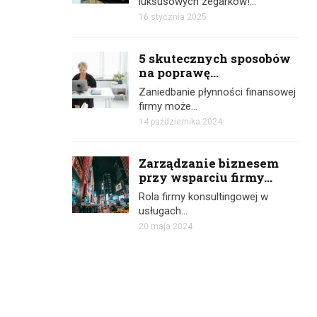
luksusowych zegarków!…
16 stycznia 2025
5 skutecznych sposobów
na poprawę...
Zaniedbanie płynności finansowej
firmy może…
14 października 2024
Zarządzanie biznesem
przy wsparciu firmy...
Rola firmy konsultingowej w
usługach…
20 maja 2024