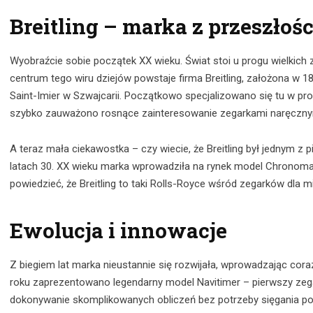
Breitling – marka z przeszłośc
Wyobraźcie sobie początek XX wieku. Świat stoi u progu wielkic
centrum tego wiru dziejów powstaje firma Breitling, założona w 
Saint-Imier w Szwajcarii. Początkowo specjalizowano się tu w pr
szybko zauważono rosnące zainteresowanie zegarkami naręczny
A teraz mała ciekawostka – czy wiecie, że Breitling był jednym z
latach 30. XX wieku marka wprowadziła na rynek model Chronomat, 
powiedzieć, że Breitling to taki Rolls-Royce wśród zegarków dla 
Ewolucja i innowacje
Z biegiem lat marka nieustannie się rozwijała, wprowadzając cor
roku zaprezentowano legendarny model Navitimer – pierwszy zega
dokonywanie skomplikowanych obliczeń bez potrzeby sięgania po k