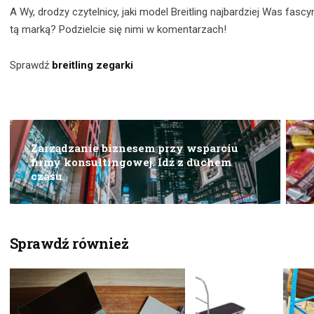
A Wy, drodzy czytelnicy, jaki model Breitling najbardziej Was fas
tą marką? Podzielcie się nimi w komentarzach!
Sprawdź
breitling zegarki
Zarządzanie biznesem przy wsparciu
firmy konsultingowej. Idź z duchem
czasu
Sprawdź również